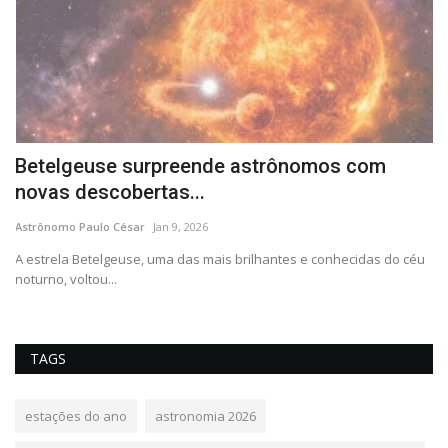
da
Betelgeuse surpreende astrônomos com
B
novas descobertas...
C
Astrônomo Paulo César
Jan 9, 2026
As
o
A estrela Betelgeuse, uma das mais brilhantes e conhecidas do céu
En
noturno, voltou...
pa
TAGS
estações do ano
astronomia 2026