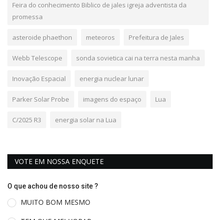
Feira do conhecimento Biblico de jales igreja adventista da
promessa
asteroide phaethon
meteoros
Prefeitura de Jales
Webb Telescope
sonda sovietica cai na terra nesta manha
Inovação Espacial
energia nuclear lunar
Parker Solar Probe
imagens do espaço
Lua
C/2025 R3
energia solar na Lua
VOTE EM NOSSA ENQUETE
O que achou de nosso site ?
MUITO BOM MESMO