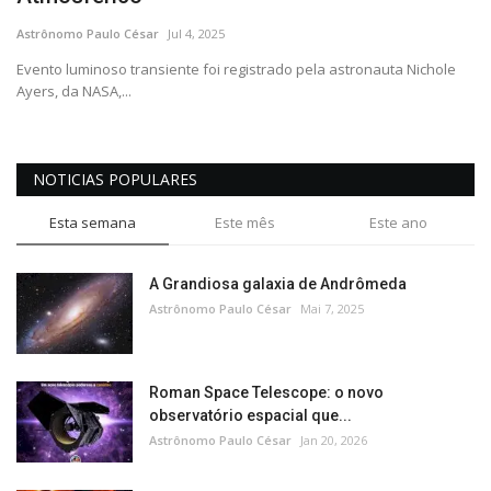
CONTATO
Astrônomo Paulo César
Jul 4, 2025
Evento luminoso transiente foi registrado pela astronauta Nichole
Ayers, da NASA,...
NOTICIAS POPULARES
Esta semana
Este mês
Este ano
A Grandiosa galaxia de Andrômeda
Astrônomo Paulo César
Mai 7, 2025
Roman Space Telescope: o novo
observatório espacial que...
Astrônomo Paulo César
Jan 20, 2026