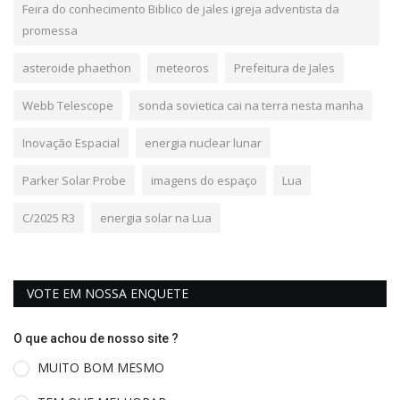
Feira do conhecimento Biblico de jales igreja adventista da
promessa
asteroide phaethon
meteoros
Prefeitura de Jales
Webb Telescope
sonda sovietica cai na terra nesta manha
Inovação Espacial
energia nuclear lunar
Parker Solar Probe
imagens do espaço
Lua
C/2025 R3
energia solar na Lua
VOTE EM NOSSA ENQUETE
O que achou de nosso site ?
MUITO BOM MESMO