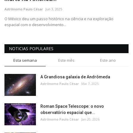
CONTATO
Astrônomo Paulo César
Jun 3, 2025
O México deu um passo histórico na ciência e na exploração
espacial com o desenvolvimento...
NOTICIAS POPULARES
Esta semana
Este mês
Este ano
A Grandiosa galaxia de Andrômeda
Astrônomo Paulo César
Mai 7, 2025
Roman Space Telescope: o novo
observatório espacial que...
Astrônomo Paulo César
Jan 20, 2026