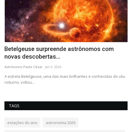
da
Betelgeuse surpreende astrônomos com
B
novas descobertas...
C
Astrônomo Paulo César
Jan 9, 2026
As
o
A estrela Betelgeuse, uma das mais brilhantes e conhecidas do céu
En
noturno, voltou...
pa
TAGS
estações do ano
astronomia 2026