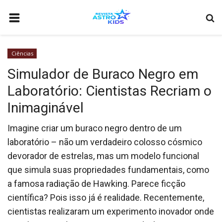
HOME
Ciências
ASTRONOMIA
Simulador de Buraco Negro em
CURIOSIDADES
Laboratório: Cientistas Recriam o
ASTRONÁUTICA
Inimaginável
CIÊNCIAS
Imagine criar um buraco negro dentro de um
COMO ANUNCIAR
laboratório – não um verdadeiro colosso cósmico
devorador de estrelas, mas um modelo funcional
BIOGRAFIA
que simula suas propriedades fundamentais, como
COMETA INTERESTELAR 3I/ATLAS: O TERCEIRO VISITANTE DE OUT
a famosa radiação de Hawking. Parece ficção
VIDEOS
científica? Pois isso já é realidade. Recentemente,
cientistas realizaram um experimento inovador onde
QUEM SOMOS