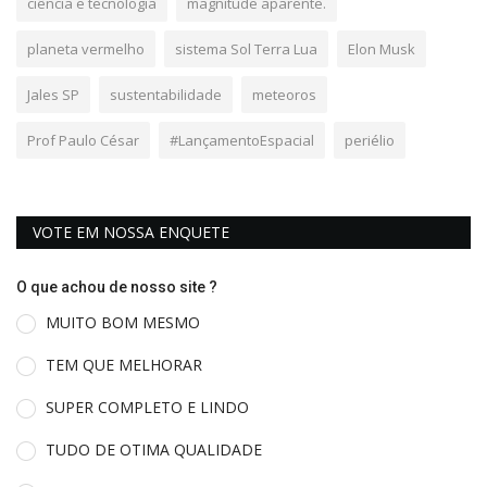
ciência e tecnologia
magnitude aparente.
planeta vermelho
sistema Sol Terra Lua
Elon Musk
Jales SP
sustentabilidade
meteoros
Prof Paulo César
#LançamentoEspacial
periélio
VOTE EM NOSSA ENQUETE
O que achou de nosso site ?
MUITO BOM MESMO
TEM QUE MELHORAR
SUPER COMPLETO E LINDO
TUDO DE OTIMA QUALIDADE