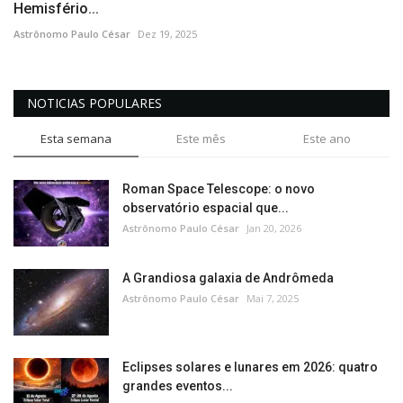
Hemisfério...
Astrônomo Paulo César
Dez 19, 2025
NOTICIAS POPULARES
Esta semana
Este mês
Este ano
Roman Space Telescope: o novo
observatório espacial que...
Astrônomo Paulo César
Jan 20, 2026
A Grandiosa galaxia de Andrômeda
Astrônomo Paulo César
Mai 7, 2025
Eclipses solares e lunares em 2026: quatro
grandes eventos...