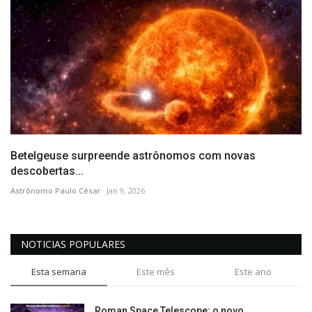
Betelgeuse surpreende astrônomos com novas
descobertas...
Astrônomo Paulo César
Jan 9, 2026
NOTICIAS POPULARES
Esta semana
Este mês
Este ano
Roman Space Telescope: o novo