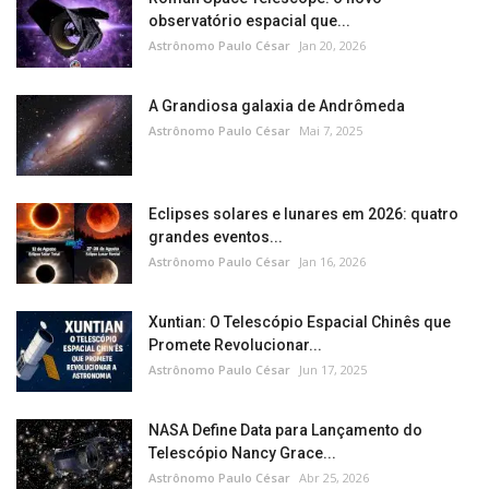
observatório espacial que...
Astrônomo Paulo César
Jan 20, 2026
A Grandiosa galaxia de Andrômeda
Astrônomo Paulo César
Mai 7, 2025
Eclipses solares e lunares em 2026: quatro
grandes eventos...
Astrônomo Paulo César
Jan 16, 2026
Xuntian: O Telescópio Espacial Chinês que
Promete Revolucionar...
Astrônomo Paulo César
Jun 17, 2025
NASA Define Data para Lançamento do
Telescópio Nancy Grace...
Astrônomo Paulo César
Abr 25, 2026