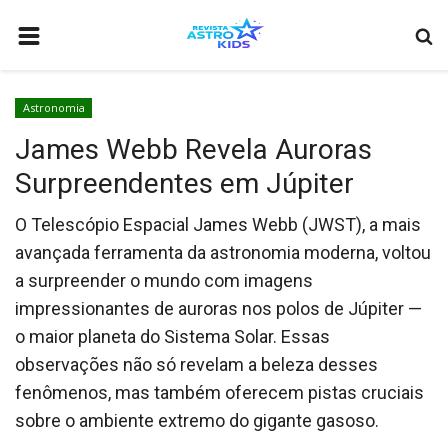
HOME
Astronomia
ASTRONOMIA
James Webb Revela Auroras
CURIOSIDADES
Surpreendentes em Júpiter
ASTRONÁUTICA
O Telescópio Espacial James Webb (JWST), a mais
CIÊNCIAS
avançada ferramenta da astronomia moderna, voltou
COMO ANUNCIAR
a surpreender o mundo com imagens
impressionantes de auroras nos polos de Júpiter —
BIOGRAFIA
o maior planeta do Sistema Solar. Essas
COMETA INTERESTELAR 3I/ATLAS: O TERCEIRO VISITANTE DE OUT
observações não só revelam a beleza desses
fenômenos, mas também oferecem pistas cruciais
VIDEOS
sobre o ambiente extremo do gigante gasoso.
QUEM SOMOS