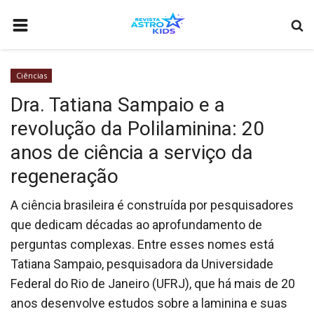
HOME
Ciências
ASTRONOMIA
Dra. Tatiana Sampaio e a
CURIOSIDADES
revolução da Polilaminina: 20
ASTRONÁUTICA
anos de ciência a serviço da
CIÊNCIAS
regeneração
COMO ANUNCIAR
A ciência brasileira é construída por pesquisadores
BIOGRAFIA
que dedicam décadas ao aprofundamento de
perguntas complexas. Entre esses nomes está
COMETA INTERESTELAR 3I/ATLAS: O TERCEIRO VISITANTE DE OUT
Tatiana Sampaio, pesquisadora da Universidade
VIDEOS
Federal do Rio de Janeiro (UFRJ), que há mais de 20
anos desenvolve estudos sobre a laminina e suas
QUEM SOMOS