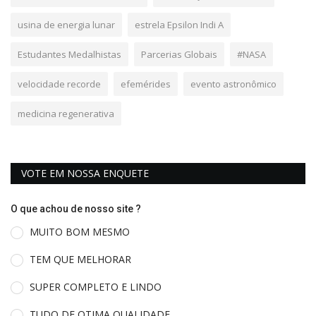
usina de energia lunar
estrela Epsilon Indi A
Estudantes Medalhistas
Parcerias Globais
#NASA
velocidade recorde
efemérides
evento astronômico
medicina regenerativa
VOTE EM NOSSA ENQUETE
O que achou de nosso site ?
MUITO BOM MESMO
TEM QUE MELHORAR
SUPER COMPLETO E LINDO
TUDO DE OTIMA QUALIDADE