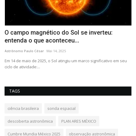
O campo magnético do Sol se inverteu:
C
entenda o que aconteceu...
As
Astrônomo Paulo César
Mai 14, 2025
Au
As
Em 14 de maio de 2025, o Sol atingiu um marco significativo em seu
ciclo de atividade:...
TAGS
ciência brasileira
sonda espacial
descoberta astronômica
PLAN ARES MÉXICO
Cumbre Mundia México 2025
observação astronômica