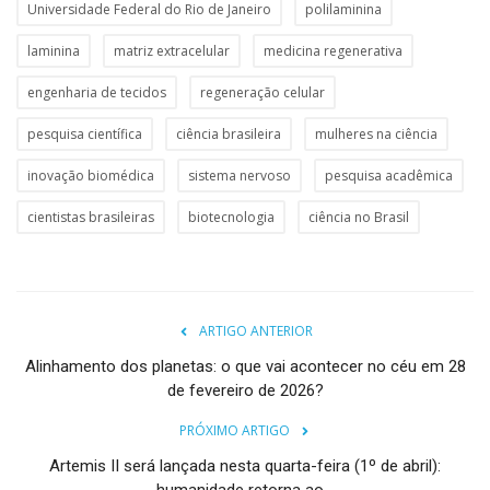
Universidade Federal do Rio de Janeiro
polilaminina
laminina
matriz extracelular
medicina regenerativa
engenharia de tecidos
regeneração celular
pesquisa científica
ciência brasileira
mulheres na ciência
inovação biomédica
sistema nervoso
pesquisa acadêmica
cientistas brasileiras
biotecnologia
ciência no Brasil
ARTIGO ANTERIOR
Alinhamento dos planetas: o que vai acontecer no céu em 28
de fevereiro de 2026?
PRÓXIMO ARTIGO
Artemis II será lançada nesta quarta-feira (1º de abril):
humanidade retorna ao...