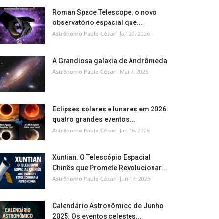
Roman Space Telescope: o novo
observatório espacial que...
Astrônomo Paulo César
Jan 20, 2026
A Grandiosa galaxia de Andrômeda
Astrônomo Paulo César
Mai 7, 2025
Eclipses solares e lunares em 2026:
quatro grandes eventos...
Astrônomo Paulo César
Jan 16, 2026
Xuntian: O Telescópio Espacial
Chinês que Promete Revolucionar...
Astrônomo Paulo César
Jun 17, 2025
Calendário Astronômico de Junho
2025: Os eventos celestes...