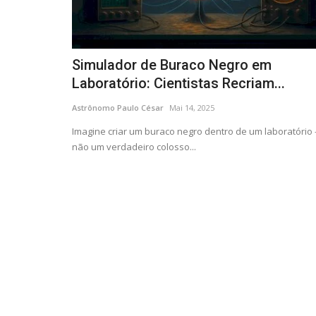
Simulador de Buraco Negro em
Laboratório: Cientistas Recriam...
Astrônomo Paulo César
Mai 14, 2025
Imagine criar um buraco negro dentro de um laboratório 
não um verdadeiro colosso...