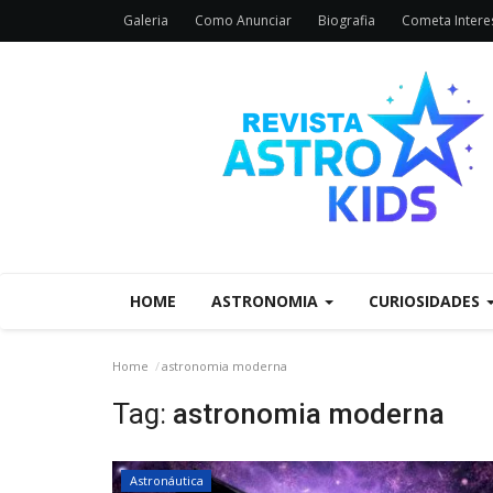
Galeria
Como Anunciar
Biografia
Cometa Interes
HOME
ASTRONOMIA
CURIOSIDADES
Home
astronomia moderna
Tag:
astronomia moderna
Astronáutica