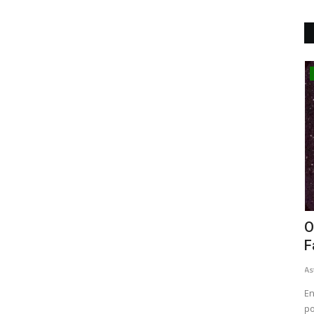
Astronomia
r mais
O Cometa Halley: O Viajante Mais
A
Famoso do Sistema Solar
f
Astrônomo Paulo César
Mai 14, 2025
As
icaram um
Entre todos os corpos celestes que cruzam nosso céu,
A 
poucos capturaram a imaginação...
pr