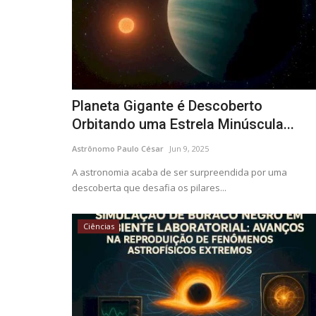
Planeta Gigante é Descoberto
Orbitando uma Estrela Minúscula...
Astrônomo Paulo César
Jun 9, 2025
A astronomia acaba de ser surpreendida por uma
descoberta que desafia os pilares...
Ciências