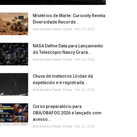
Mistérios de Marte: Curiosity Revela
Diversidade Recorde...
Astrônomo Paulo César
Abr 25, 2026
NASA Define Data para Lançamento
do Telescópio Nancy Grace...
Astrônomo Paulo César
Abr 25, 2026
Chuva de meteoros Líridas dá
espetáculo e é registrada...
Astrônomo Paulo César
Abr 22, 2026
Curso preparatório para
OBA/OBAFOG 2026 é lançado com
acesso...
Astrônomo Paulo César
Abr 22, 2026