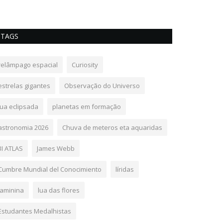
TAGS
relâmpago espacial
Curiosity
estrelas gigantes
Observação do Universo
lua eclipsada
planetas em formação
astronomia 2026
Chuva de meteros eta aquaridas
3I ATLAS
James Webb
Cumbre Mundial del Conocimiento
líridas
laminina
lua das flores
Estudantes Medalhistas