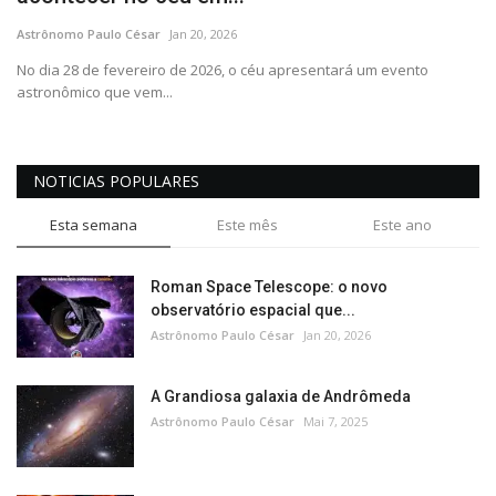
CONTATO
Astrônomo Paulo César
Jan 20, 2026
No dia 28 de fevereiro de 2026, o céu apresentará um evento
astronômico que vem...
NOTICIAS POPULARES
Esta semana
Este mês
Este ano
Roman Space Telescope: o novo
observatório espacial que...
Astrônomo Paulo César
Jan 20, 2026
A Grandiosa galaxia de Andrômeda
Astrônomo Paulo César
Mai 7, 2025