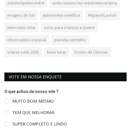
estrela Epsilon Indi A
soda cosmos faz reentrada na terra
imagens do Sol
astronomia científica
#SpaceXLaunch
telescópio solar
curso para crianças e jovens
observatório espacial
planeta vermelho
eclipse solar 2025
base lunar
Ensino de Ciências
VOTE EM NOSSA ENQUETE
O que achou de nosso site ?
MUITO BOM MESMO
TEM QUE MELHORAR
SUPER COMPLETO E LINDO