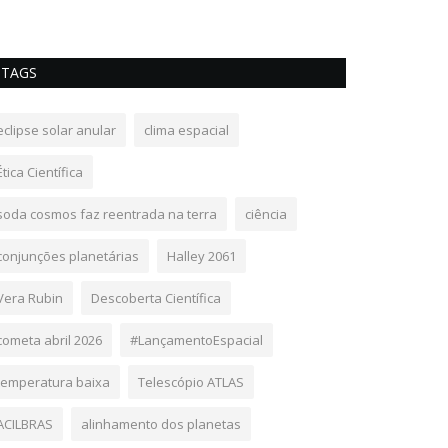
TAGS
eclipse solar anular
clima espacial
Ética Científica
soda cosmos faz reentrada na terra
ciência
conjunções planetárias
Halley 2061
Vera Rubin
Descoberta Científica
cometa abril 2026
#LançamentoEspacial
temperatura baixa
Telescópio ATLAS
ACILBRAS
alinhamento dos planetas