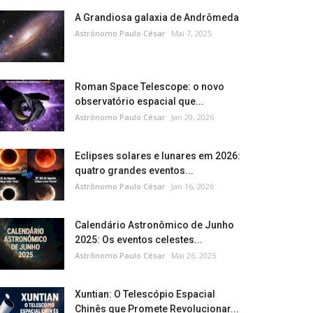
A Grandiosa galaxia de Andrômeda
Astrônomo Paulo César
Mai 7, 2025
Roman Space Telescope: o novo
observatório espacial que...
Astrônomo Paulo César
Jan 20, 2026
Eclipses solares e lunares em 2026:
quatro grandes eventos...
Astrônomo Paulo César
Jan 16, 2026
Calendário Astronômico de Junho
2025: Os eventos celestes...
Astrônomo Paulo César
Mai 26, 2025
Xuntian: O Telescópio Espacial
Chinês que Promete Revolucionar...