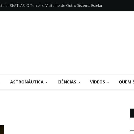
telar 3I/ATLAS: O Terceiro Visitante de Outro Sistema Estelar
ASTRONÁUTICA
CIÊNCIAS
VIDEOS
QUEM 