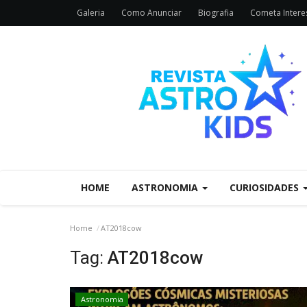
Galeria
Como Anunciar
Biografia
Cometa Interes
HOME
ASTRONOMIA
CURIOSIDADES
Home
AT2018cow
Tag:
AT2018cow
Astronomia