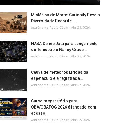
Mistérios de Marte: Curiosity Revela
Diversidade Recorde...
Astrônomo Paulo César
Abr 25, 2026
NASA Define Data para Lançamento
do Telescópio Nancy Grace...
Astrônomo Paulo César
Abr 25, 2026
Chuva de meteoros Líridas dá
espetáculo e é registrada...
Astrônomo Paulo César
Abr 22, 2026
Curso preparatório para
OBA/OBAFOG 2026 é lançado com
acesso...
Astrônomo Paulo César
Abr 22, 2026