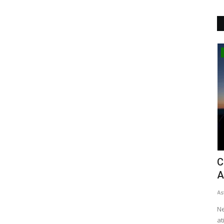
Astronomia
nho
Cometa C/2025 R3 (PANSTARRS)
A
Atinge o Periélio
f
Astrônomo Paulo César
Abr 26, 2026
As
ro
Neste dia 27 de abril, o cometa C/2025 R3 (PANSTARRS)
A 
atinge o seu periélio. Embora...
pr