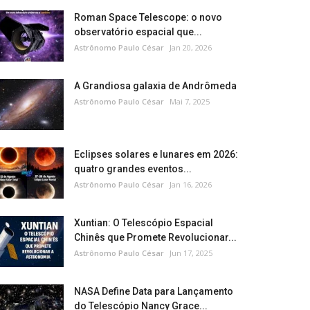
Roman Space Telescope: o novo
observatório espacial que...
Astrônomo Paulo César
Jan 20, 2026
A Grandiosa galaxia de Andrômeda
Astrônomo Paulo César
Mai 7, 2025
Eclipses solares e lunares em 2026:
quatro grandes eventos...
Astrônomo Paulo César
Jan 16, 2026
Xuntian: O Telescópio Espacial
Chinês que Promete Revolucionar...
Astrônomo Paulo César
Jun 17, 2025
NASA Define Data para Lançamento
do Telescópio Nancy Grace...