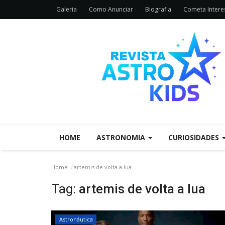
Galeria
Como Anunciar
Biografia
Cometa Interes
HOME
ASTRONOMIA
CURIOSIDADES
Home
artemis de volta a lua
Tag:
artemis de volta a lua
Astronáutica