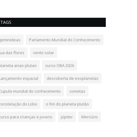
TAGS
geminídeas
Parlamento Mundial do Conhecimento
lua das flores
vento solar
planeta anao plutao
curso OBA 2026
Lançamento espacial
descoberta de exoplanetas
Cupula mundial do conhecimento
cometas
constelação do Lobo
o fim do planeta plutão
curso para crianças e jovens
júpiter
Mercúrio