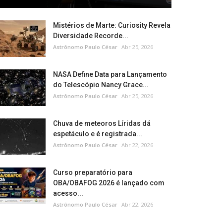
Mistérios de Marte: Curiosity Revela
Diversidade Recorde...
Astrônomo Paulo César
Abr 25, 2026
NASA Define Data para Lançamento
do Telescópio Nancy Grace...
Astrônomo Paulo César
Abr 25, 2026
Chuva de meteoros Líridas dá
espetáculo e é registrada...
Astrônomo Paulo César
Abr 22, 2026
Curso preparatório para
OBA/OBAFOG 2026 é lançado com
acesso...
Astrônomo Paulo César
Abr 22, 2026