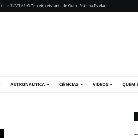
telar 3I/ATLAS: O Terceiro Visitante de Outro Sistema Estelar
ASTRONÁUTICA
CIÊNCIAS
VIDEOS
QUEM 