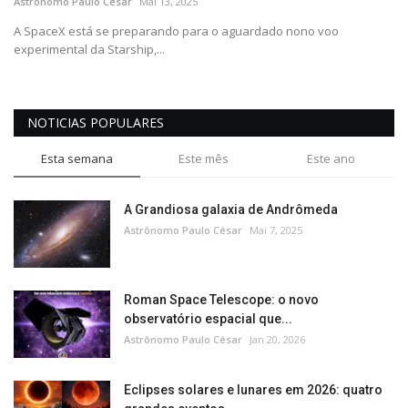
Astrônomo Paulo César
Mai 13, 2025
A SpaceX está se preparando para o aguardado nono voo
experimental da Starship,...
NOTICIAS POPULARES
Esta semana
Este mês
Este ano
A Grandiosa galaxia de Andrômeda
Astrônomo Paulo César
Mai 7, 2025
Roman Space Telescope: o novo
observatório espacial que...
Astrônomo Paulo César
Jan 20, 2026
Eclipses solares e lunares em 2026: quatro