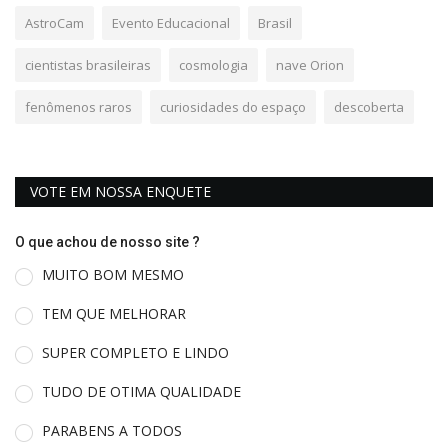
AstroCam
Evento Educacional
Brasil
cientistas brasileiras
cosmologia
nave Orion
fenômenos raros
curiosidades do espaço
descoberta
VOTE EM NOSSA ENQUETE
O que achou de nosso site ?
MUITO BOM MESMO
TEM QUE MELHORAR
SUPER COMPLETO E LINDO
TUDO DE OTIMA QUALIDADE
PARABENS A TODOS