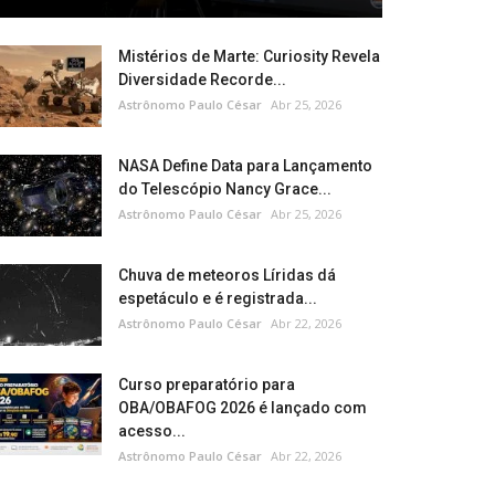
Mistérios de Marte: Curiosity Revela
Diversidade Recorde...
Astrônomo Paulo César
Abr 25, 2026
NASA Define Data para Lançamento
do Telescópio Nancy Grace...
Astrônomo Paulo César
Abr 25, 2026
Chuva de meteoros Líridas dá
espetáculo e é registrada...
Astrônomo Paulo César
Abr 22, 2026
Curso preparatório para
OBA/OBAFOG 2026 é lançado com
acesso...
Astrônomo Paulo César
Abr 22, 2026