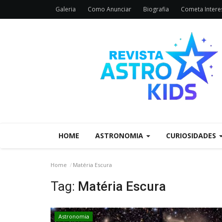
Galeria
Como Anunciar
Biografia
Cometa Interes
HOME
ASTRONOMIA
CURIOSIDADES
Home
Matéria Escura
Tag:
Matéria Escura
Astronomia