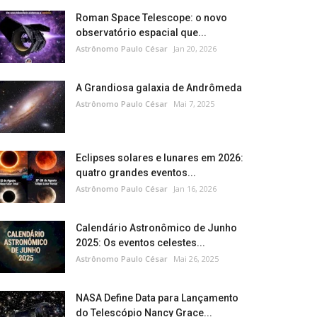
Roman Space Telescope: o novo
observatório espacial que...
Astrônomo Paulo César
Jan 20, 2026
A Grandiosa galaxia de Andrômeda
Astrônomo Paulo César
Mai 7, 2025
Eclipses solares e lunares em 2026:
quatro grandes eventos...
Astrônomo Paulo César
Jan 16, 2026
Calendário Astronômico de Junho
2025: Os eventos celestes...
Astrônomo Paulo César
Mai 26, 2025
NASA Define Data para Lançamento
do Telescópio Nancy Grace...