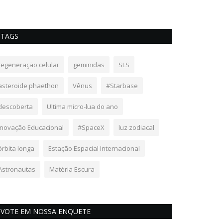
TAGS
regeneração celular
geminidas
SLS
asteroide phaethon
Vênus
#Starbase
descoberta
Ultima micro-lua do ano
Inovação Educacional
#SpaceX
luz zodiacal
órbita longa
Estação Espacial Internacional
Astronautas
Matéria Escura
VOTE EM NOSSA ENQUETE