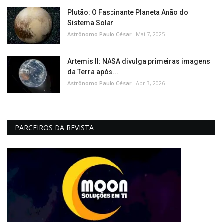
Plutão: O Fascinante Planeta Anão do
Sistema Solar
Astrônomo Paulo César
Mai 7, 2025
Artemis II: NASA divulga primeiras imagens
da Terra após...
Astrônomo Paulo César
Abr 3, 2026
PARCEIROS DA REVISTA