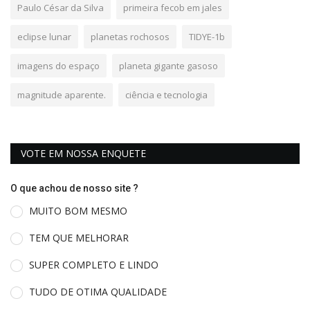
Paulo César da Silva
primeira fecob em jales
eclipse lunar
planetas rochosos
TIDYE-1b
imagens do espaço
planeta gigante gasoso
magnitude aparente.
ciência e tecnologia
VOTE EM NOSSA ENQUETE
O que achou de nosso site ?
MUITO BOM MESMO
TEM QUE MELHORAR
SUPER COMPLETO E LINDO
TUDO DE OTIMA QUALIDADE