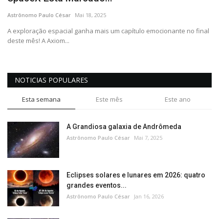
CONTATO
Astrônomo Paulo César
Mai 18, 2025
A exploração espacial ganha mais um capítulo emocionante no final
deste mês! A Axiom...
NOTICIAS POPULARES
Esta semana
Este mês
Este ano
A Grandiosa galaxia de Andrômeda
Astrônomo Paulo César
Mai 7, 2025
Eclipses solares e lunares em 2026: quatro
grandes eventos...
Astrônomo Paulo César
Jan 16, 2026