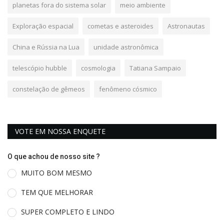
planetas fora do sistema solar
meio ambiente
Exploração espacial
cometas e asteroides
Astronautas
China e Rússia na Lua
unidade astronômica
telescópio hubble
cosmologia
Tatiana Sampaio
constelação de gêmeos
fenômeno cósmico
VOTE EM NOSSA ENQUETE
O que achou de nosso site ?
MUITO BOM MESMO
TEM QUE MELHORAR
SUPER COMPLETO E LINDO