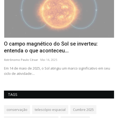
O campo magnético do Sol se inverteu:
K
entenda o que aconteceu...
A
Astrônomo Paulo César
Mai 14, 2025
As
Em 14 de maio de 2025, o Sol atingiu um marco significativo em seu
Na
ciclo de atividade:...
hi
TAGS
conservação
telescópio espacial
Cumbre 2025