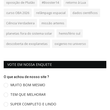
oposição de Plutão
#Booster14
retorno à Lua
curso OBA 2026
relâmpago espacial
dados científicos
Ciência Verdadeira
missão artemis
planetas fora do sistema solar
hemisfério sul
descoberta de exoplanetas
oxigenio no universo
VOTE EM NOSSA ENQUETE
O que achou de nosso site ?
MUITO BOM MESMO
TEM QUE MELHORAR
SUPER COMPLETO E LINDO