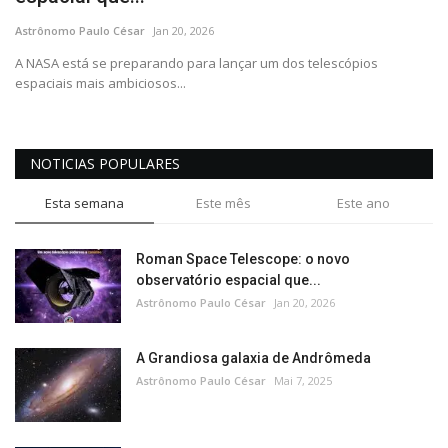
CONTATO
Astrônomo Paulo César
Jan 20, 2026
A NASA está se preparando para lançar um dos telescópios
espaciais mais ambiciosos...
NOTICIAS POPULARES
Esta semana
Este mês
Este ano
Roman Space Telescope: o novo
observatório espacial que...
Astrônomo Paulo César
Jan 20, 2026
A Grandiosa galaxia de Andrômeda
Astrônomo Paulo César
Mai 7, 2025