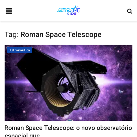
HOME
Tag:
Roman Space Telescope
ASTRONOMIA
CURIOSIDADES
Astronáutica
ASTRONÁUTICA
CIÊNCIAS
COMO ANUNCIAR
BIOGRAFIA
COMETA INTERESTELAR 3I/ATLAS: O TERCEIRO VISITANTE DE OUT
VIDEOS
Roman Space Telescope: o novo observatório
QUEM SOMOS
espacial que...